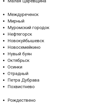
Малая Царевщина
Междуреченск
Мирный
Муромский городок
Нефтегорск
Новокуйбышевск
Новосемейкино
Нувый буян
Октябрьск
Осинки
Отрадный
Петра Дубрава
Похвистнево
Рождествено