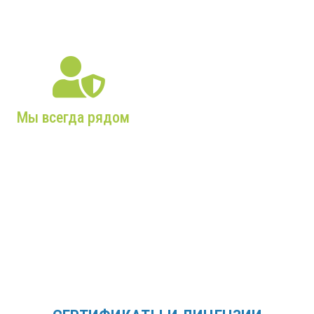
максимальным сроком
службы!
Мы всегда рядом
Собственный склад,
постоянное наличие
комплектующих и
запчастей,
профессиональные
сервисные бригады!