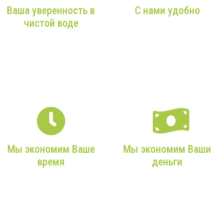
Ваша уверенность в
С нами удобно
чистой воде
От Вашего звонка в наш
офис до чистой воды из
Более 9 лет опыта, только
Вашего крана — мы
качественное
максимально внимательны
оборудование и
к Вам!
профессиональные
монтажники!
Мы экономим Ваше
Мы экономим Ваши
время
деньги
Мы возьмем на себя все
Мы подбираем только
заботы, учтем ваши
действительно нужное,
требования и сделаем все
экономичное
максимально оперативно!
оборудование с