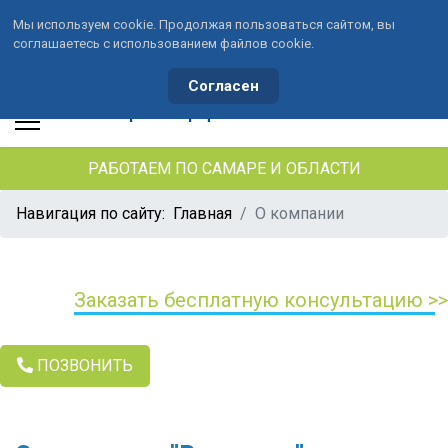
Мы используем cookie. Продолжая пользоваться сайтом, вы
соглашаетесь с использованием файлов cookie.
+7 (846) 33-490-33
+7 (991) 459-10-34
waterson-s@ya.ru
Согласен
РАБОТАЕМ ПО САМАРЕ И ОБЛАСТИ
Навигация по сайту:
Главная
О компании
Заказать бесплатную консультацию >>
ПОЗВОНИТЬ