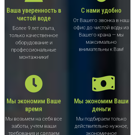
Ваша уверенность в
С нами удобно
чистой воде
От Вашего звонка в наш
офис до чистой воды из
Более 9 лет опыта,
Вашего крана — мы
только качественное
максимально
оборудование и
внимательны к Вам!
профессиональные
монтажники!
Мы экономим Ваше
Мы экономим Ваши
время
деньги
Мы возьмем на себя все
Мы подбираем только
заботы, учтем ваши
действительно нужное,
требования и сделаем
экономичное