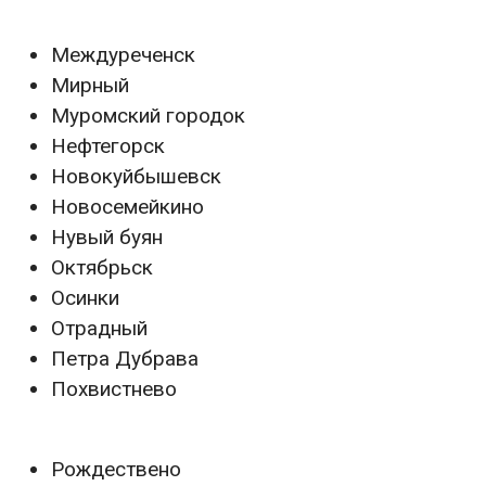
Междуреченск
Мирный
Муромский городок
Нефтегорск
Новокуйбышевск
Новосемейкино
Нувый буян
Октябрьск
Осинки
Отрадный
Петра Дубрава
Похвистнево
Рождествено