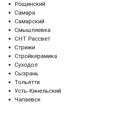
Рощинский
Самара
Самарский
Смышляевка
СНТ Рассвет
Стрижи
Стройкерамика
Суходол
Сызрань
Тольятти
Усть-Кинельский
Чапаевск