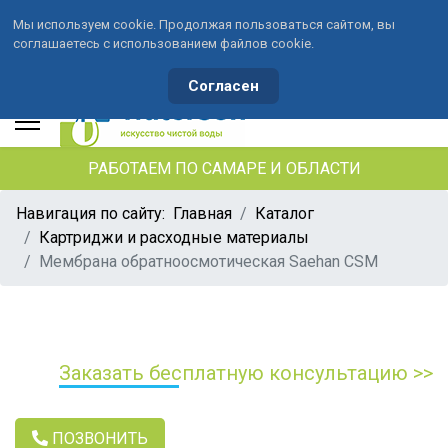
Мы используем cookie. Продолжая пользоваться сайтом, вы
соглашаетесь с использованием файлов cookie.
+7 (846) 33-490-33
+7 (991) 459-10-34
waterson-s@ya.ru
Согласен
РАБОТАЕМ ПО САМАРЕ И ОБЛАСТИ
Навигация по сайту:
Главная
Каталог
Картриджи и расходные материалы
Мембрана обратноосмотическая Saehan CSM
Заказать бесплатную консультацию >>
ПОЗВОНИТЬ