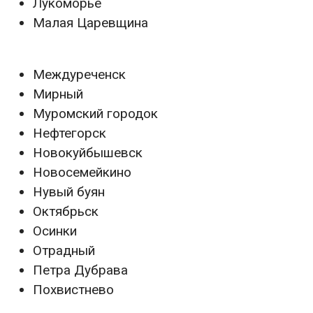
Лукоморье
Малая Царевщина
Междуреченск
Мирный
Муромский городок
Нефтегорск
Новокуйбышевск
Новосемейкино
Нувый буян
Октябрьск
Осинки
Отрадный
Петра Дубрава
Похвистнево