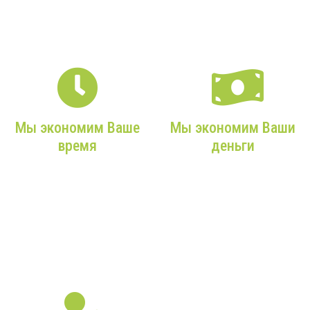
внимательны к Вам!
профессиональные
монтажники!
Мы экономим Ваше
Мы экономим Ваши
время
деньги
Мы возьмем на себя все
Мы подбираем только
заботы, учтем ваши
действительно нужное,
требования и сделаем
экономичное
все максимально
оборудование с
оперативно!
максимальным сроком
службы!