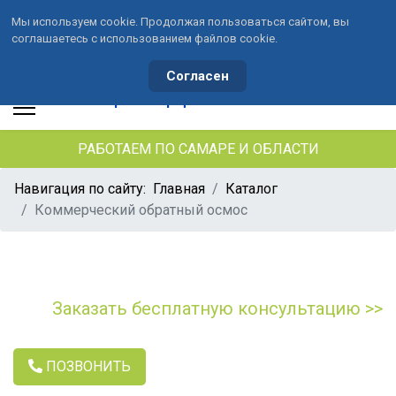
Мы используем cookie. Продолжая пользоваться сайтом, вы
соглашаетесь с использованием файлов cookie.
+7 (846) 33-490-33
+7 (991) 459-10-34
waterson-s@ya.ru
Согласен
РАБОТАЕМ ПО САМАРЕ И ОБЛАСТИ
Навигация по сайту:
Главная
Каталог
Коммерческий обратный осмос
Заказать бесплатную консультацию >>
ПОЗВОНИТЬ