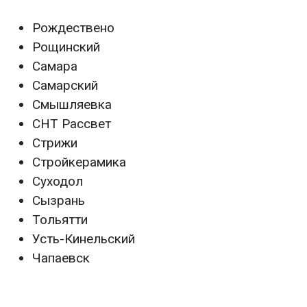
Рождествено
Рощинский
Самара
Самарский
Смышляевка
СНТ Рассвет
Стрижи
Стройкерамика
Суходол
Сызрань
Тольятти
Усть-Кинельский
Чапаевск