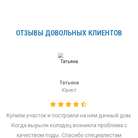
ОТЗЫВЫ ДОВОЛЬНЫХ КЛИЕНТОВ
М
Татьяна
Спасибо вам бо
Юрист
воду! А такж
установку! О
ок и построили на нем дачный дом.
ли колодец возникла проблема с
м поды. Спасибо специалистам