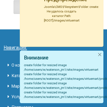
Joomla\CMS\Filesystem\Folder::create:
Не удалось создать
каталог.Path:
[ROOT]/images/virtuemart
Навигация:
Внимание
О компании
create folder for resized image
/home/users/w/waterson_jm1/site/images/virtuemart
create folder for resized image
Каталог
/home/users/w/waterson_jm1/site/images/virtuemart/prod
create folder for resized image
Марки
/home/users/w/waterson_jm1/site/images/virtuemart/produ
create folder for resized image
Услуги
/home/users/w/waterson_jm1/site/images/virtuemart/produ