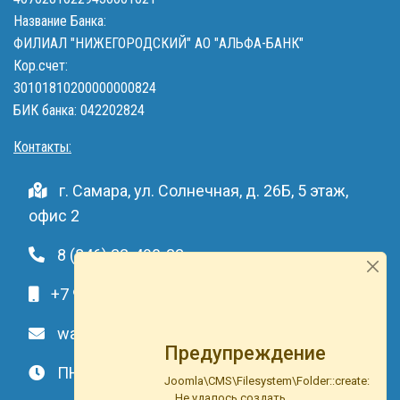
Название Банка:
ФИЛИАЛ "НИЖЕГОРОДСКИЙ" АО "АЛЬФА-БАНК"
Кор.счет:
30101810200000000824
БИК банка: 042202824
Контакты:
г. Самара, ул. Солнечная, д. 26Б, 5 этаж,
офис 2
8 (846) 33-490-33
+7 991-459-10-34
waterson-s@ya.ru
Предупреждение
ПН-ВС: c 9.00 до 20.00
Joomla\CMS\Filesystem\Folder::create:
Не удалось создать