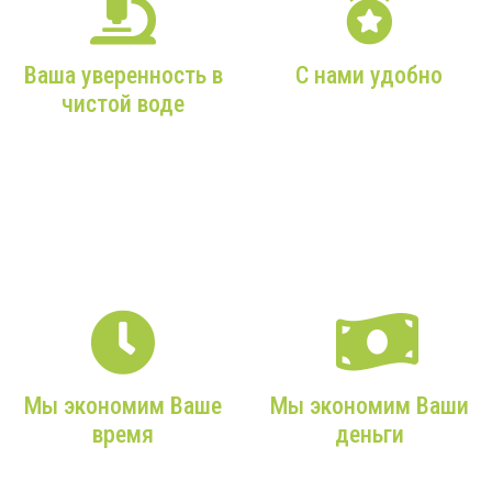
Ваша уверенность в
С нами удобно
чистой воде
От Вашего звонка в наш
офис до чистой воды из
Более 9 лет опыта,
Вашего крана — мы
только качественное
максимально
оборудование и
внимательны к Вам!
профессиональные
монтажники!
Мы экономим Ваше
Мы экономим Ваши
время
деньги
Мы возьмем на себя все
Мы подбираем только