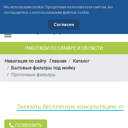
Мы используем cookie. Продолжая пользоваться сайтом, вы
соглашаетесь с использованием файлов cookie.
+7 (846) 33-490-33
+7 (991) 459-10-34
waterson-s@ya.ru
Согласен
РАБОТАЕМ ПО САМАРЕ И ОБЛАСТИ
Навигация по сайту:
Главная
Каталог
Бытовые фильтры под мойку
Проточные фильтры
Заказать бесплатную консультацию >>
ПОЗВОНИТЬ