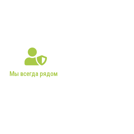
заботы, учтем ваши
действительно нужное,
требования и сделаем
экономичное
все максимально
оборудование с
оперативно!
максимальным сроком
службы!
Мы всегда рядом
Собственный склад,
постоянное наличие
комплектующих и
запчастей,
профессиональные
сервисные бригады!