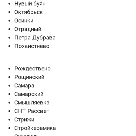
Нувый буян
Октябрьск
Осинки
Отрадный
Петра Дубрава
Похвистнево
Рождествено
Рощинский
Самара
Самарский
Смышляевка
СНТ Рассвет
Стрижи
Стройкерамика