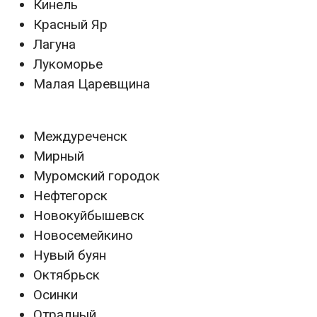
Кинель
Красный Яр
Лагуна
Лукоморье
Малая Царевщина
Междуреченск
Мирный
Муромский городок
Нефтегорск
Новокуйбышевск
Новосемейкино
Нувый буян
Октябрьск
Осинки
Отрадный