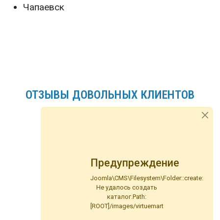
Чапаевск
ОТЗЫВЫ ДОВОЛЬНЫХ КЛИЕНТОВ
Предупреждение
Татьяна
Joomla\CMS\Filesystem\Folder::create:
Юрист
Не удалось создать
каталог.Path:
[ROOT]/images/virtuemart