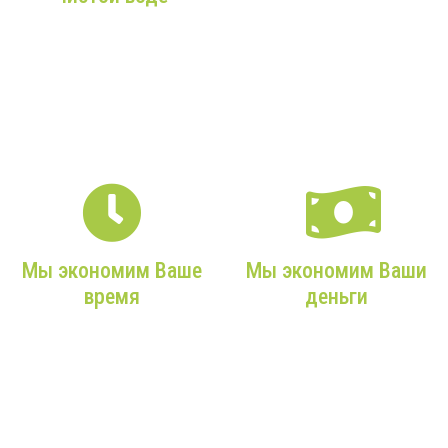
От Вашего звонка в наш
офис до чистой воды из
Более 9 лет опыта,
Вашего крана — мы
только качественное
максимально
оборудование и
внимательны к Вам!
профессиональные
монтажники!
Мы экономим Ваше
Мы экономим Ваши
время
деньги
Мы возьмем на себя все
Мы подбираем только
заботы, учтем ваши
действительно нужное,
требования и сделаем
экономичное
все максимально
оборудование с
оперативно!
максимальным сроком