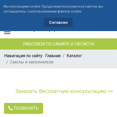
Мы используем cookie. Продолжая пользоваться сайтом, вы
соглашаетесь с использованием файлов cookie.
+7 (846) 33-490-33
+7 (991) 459-10-34
waterson-s@ya.ru
Согласен
РАБОТАЕМ ПО САМАРЕ И ОБЛАСТИ
Навигация по сайту:
Главная
Каталог
Смолы и наполнители
Заказать бесплатную консультацию >>
ПОЗВОНИТЬ