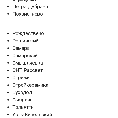
Петра Дубрава
Похвистнево
Рождествено
Рощинский
Самара
Самарский
Смышляевка
СНТ Рассвет
Стрижи
Стройкерамика
Суходол
Сызрань
Тольятти
Усть-Кинельский