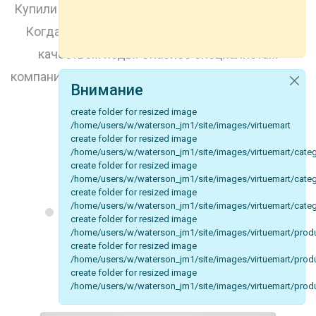
и
Купили участок и построили на нем дачный дом.
Когда вырыли колодец возникла проблема с
качеством поды. Спасибо специалистам
компании "Ватерсон", за оперативное выполнение
Внимание
работ.
create folder for resized image
/home/users/w/waterson_jm1/site/images/virtuemart
create folder for resized image
/home/users/w/waterson_jm1/site/images/virtuemart/cate
create folder for resized image
/home/users/w/waterson_jm1/site/images/virtuemart/categ
create folder for resized image
/home/users/w/waterson_jm1/site/images/virtuemart/categ
create folder for resized image
Все отзывы в
2gis
/home/users/w/waterson_jm1/site/images/virtuemart/prod
create folder for resized image
/home/users/w/waterson_jm1/site/images/virtuemart/produ
create folder for resized image
/home/users/w/waterson_jm1/site/images/virtuemart/produ