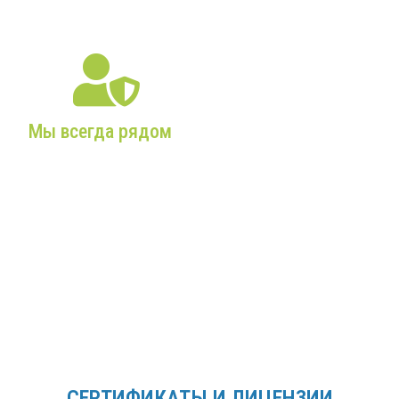
службы!
Мы всегда рядом
Собственный склад,
постоянное наличие
комплектующих и
запчастей,
профессиональные
сервисные бригады!
СЕРТИФИКАТЫ И ЛИЦЕНЗИИ