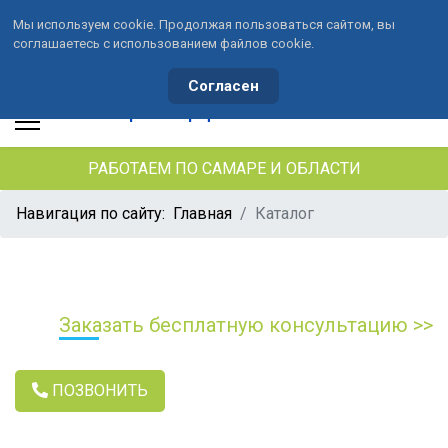
Мы используем cookie. Продолжая пользоваться сайтом, вы
соглашаетесь с использованием файлов cookie.
+7 (846) 33-490-33
+7 (991) 459-10-34
waterson-s@ya.ru
Согласен
РАБОТАЕМ ПО САМАРЕ И ОБЛАСТИ
Навигация по сайту:
Главная
Каталог
Заказать бесплатную консультацию >>
ПОЗВОНИТЬ