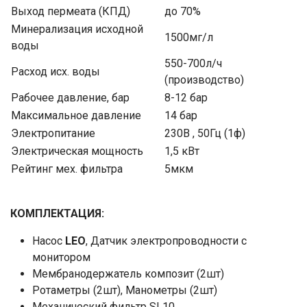
Выход пермеата (КПД)
до 70%
Минерализация исходной
1500мг/л
воды
550-700л/ч
Расход исх. воды
(производство)
Рабочее давление, бар
8-12 бар
Максимальное давление
14 бар
Электропитание
230В , 50Гц (1ф)
Электрическая мощность
1,5 кВт
Рейтинг мех. фильтра
5мкм
КОМПЛЕКТАЦИЯ:
Насос
LEO
, Датчик электропроводности с
монитором
Мембранодержатель композит (2шт)
Ротаметры (2шт), Манометры (2шт)
Механический фильтр SL10