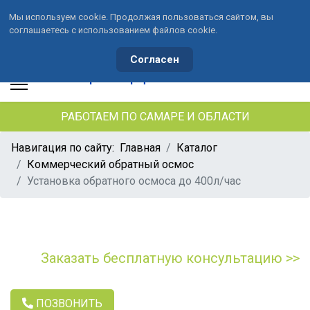
Мы используем cookie. Продолжая пользоваться сайтом, вы
соглашаетесь с использованием файлов cookie.
+7 (846) 33-490-33
+7 (991) 459-10-34
waterson-s@ya.ru
Согласен
РАБОТАЕМ ПО САМАРЕ И ОБЛАСТИ
Навигация по сайту:
Главная
Каталог
Коммерческий обратный осмос
Установка обратного осмоса до 400л/час
Заказать бесплатную консультацию >>
ПОЗВОНИТЬ