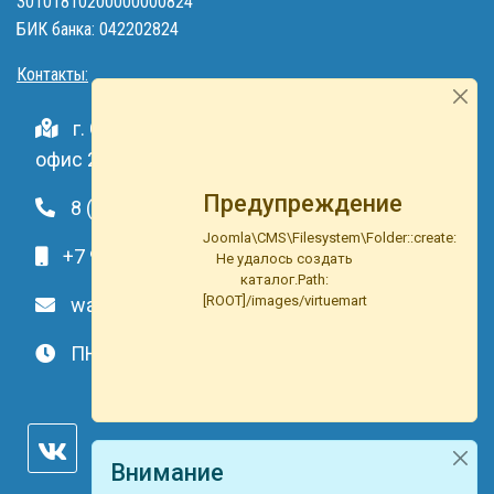
30101810200000000824
БИК банка: 042202824
Контакты:
г. Самара, ул. Солнечная, д. 26Б, 5 этаж,
офис 2
Предупреждение
8 (846) 33-490-33
Joomla\CMS\Filesystem\Folder::create:
+7 991-459-10-34
Не удалось создать
каталог.Path:
[ROOT]/images/virtuemart
waterson-s@ya.ru
ПН-ВС: c 9.00 до 20.00
Внимание