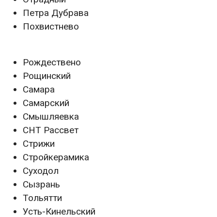
Петра Дубрава
Похвистнево
Рождествено
Рощинский
Самара
Самарский
Смышляевка
СНТ Рассвет
Стрижи
Стройкерамика
Суходол
Сызрань
Тольятти
Усть-Кинельский