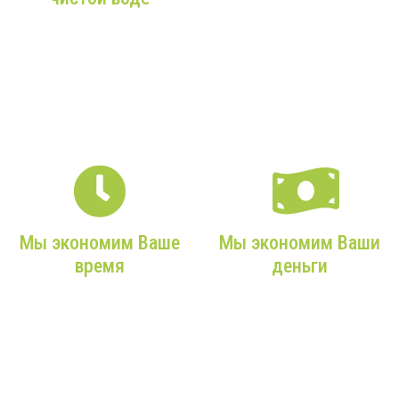
От Вашего звонка в наш
офис до чистой воды из
Более 9 лет опыта,
Вашего крана — мы
только качественное
максимально
оборудование и
внимательны к Вам!
профессиональные
монтажники!
Мы экономим Ваше
Мы экономим Ваши
время
деньги
Мы возьмем на себя все
Мы подбираем только
заботы, учтем ваши
действительно нужное,
требования и сделаем
экономичное
все максимально
оборудование с
оперативно!
максимальным сроком