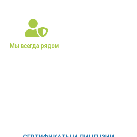
службы!
Мы всегда рядом
Собственный склад,
постоянное наличие
комплектующих и
запчастей,
профессиональные
сервисные бригады!