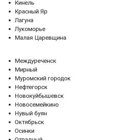
Кинель
Красный Яр
Лагуна
Лукоморье
Малая Царевщина
Междуреченск
Мирный
Муромский городок
Нефтегорск
Новокуйбышевск
Новосемейкино
Нувый буян
Октябрьск
Осинки
Отрадный