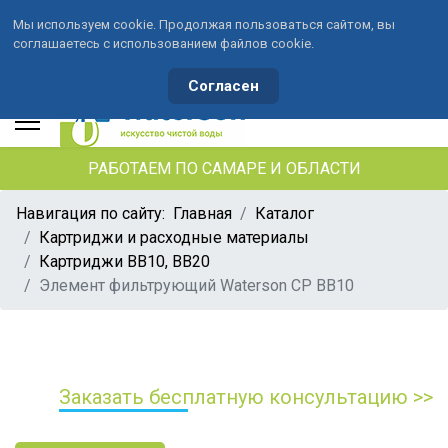
Мы используем cookie. Продолжая пользоваться сайтом, вы
соглашаетесь с использованием файлов cookie.
+7 (846) 33-490-33
+7 (991) 459-10-34
waterson-s@ya.ru
Согласен
РАБОТАЕМ ПО САМАРЕ И ОБЛАСТИ
Навигация по сайту:
Главная
Каталог
Картриджи и расходные материалы
Картриджи ВВ10, ВВ20
Элемент фильтрующий Waterson CP BB10
Заказать бесплатную консультацию >>