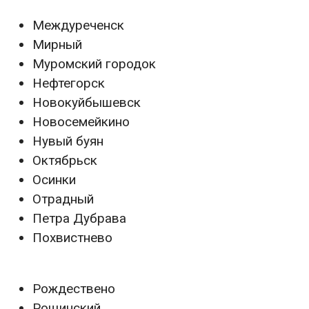
Междуреченск
Мирный
Муромский городок
Нефтегорск
Новокуйбышевск
Новосемейкино
Нувый буян
Октябрьск
Осинки
Отрадный
Петра Дубрава
Похвистнево
Рождествено
Рощинский