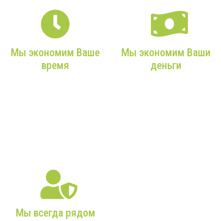
Мы экономим Ваше
Мы экономим Ваши
время
деньги
Мы возьмем на себя все
Мы подбираем только
заботы, учтем ваши
действительно нужное,
требования и сделаем
экономичное
все максимально
оборудование с
оперативно!
максимальным сроком
службы!
Мы всегда рядом