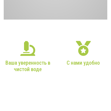
НАШИ ПРЕИМУЩЕСТВА
Ваша уверенность в
С нами удобно
чистой воде
От Вашего звонка в наш
офис до чистой воды из
Более 9 лет опыта,
Вашего крана — мы
только качественное
максимально
оборудование и
внимательны к Вам!
профессиональные
монтажники!