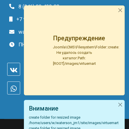
8 (846) 33-490-33
+7 991-459-10-34
waterson-s@ya.ru
Предупреждение
ПН-ВС: c 9.00 до 20.00
Joomla\CMS\Filesystem\Folder::create:
Не удалось создать
каталог.Path:
[ROOT]/images/virtuemart
Внимание
create folder for resized image
/home/users/w/waterson_jm1/site/images/virtuemart
create folder for resized image