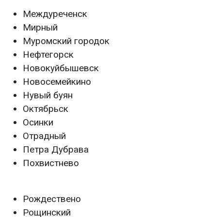
Междуреченск
Мирный
Муромский городок
Нефтегорск
Новокуйбышевск
Новосемейкино
Нувый буян
Октябрьск
Осинки
Отрадный
Петра Дубрава
Похвистнево
Рождествено
Рощинский