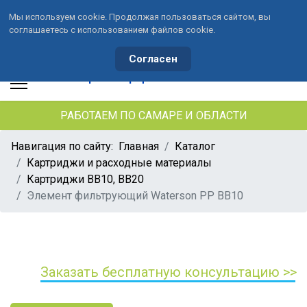
Мы используем cookie. Продолжая пользоваться сайтом, вы
соглашаетесь с использованием файлов cookie.
+7 (846) 33-490-33
+7 (991) 459-10-34
waterson-s@ya.ru
Согласен
РАБОТАЕМ ПО САМАРЕ И ОБЛАСТИ
Навигация по сайту:
Главная
Каталог
Картриджи и расходные материалы
Картриджи ВВ10, ВВ20
Элемент фильтрующий Waterson PP BB10
Заказать бесплатную консультацию >>