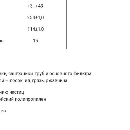
+3...+43
254±1,0
114±1,0
н.
15
ки, сантехники, труб и основного фильтра
 — песок, ил, грязь, ржавчина
анию частиц
ейский полипропилен
цев