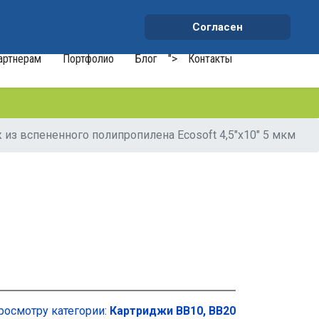
+7 (991) 459-10-34
waterson-s@ya.ru
Согласен
артнерам
Портфолио
Блог
">
Контакты
 из вспененного полипропилена Ecosoft 4,5"x10" 5 мкм
росмотру категории:
Картриджи ВВ10, ВВ20