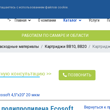
+7 (846) 33-490-33
лашаетесь с использованием файлов cookie.
">
Главная
О компании
Каталог
Услуги
П
РАБОТАЕМ ПО САМАРЕ И ОБЛАСТИ
расходные материалы
Картриджи ВВ10, ВВ20
Картридж
тную консультацию >>
ПОЗВОНИТЬ
soft 4,5"x20" 20 мкм
 полипропилена Ecosoft
Вернуться к п