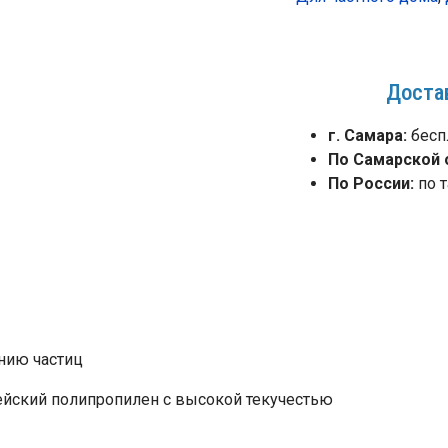
Доста
г. Самара:
бесп
По Самарской 
По России:
по т
нию частиц
ейский полипропилен с высокой текучестью