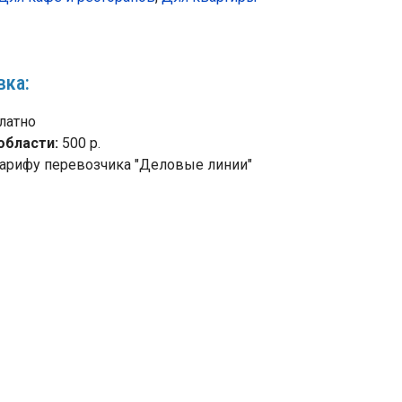
вка:
латно
области:
500 р.
арифу перевозчика "Деловые линии"