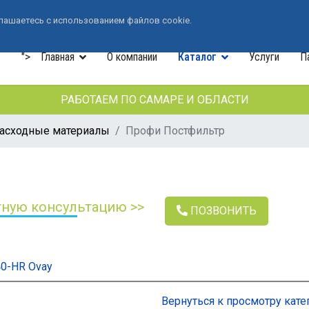
+7 (846) 33-490-33
лашаетесь с использованием файлов cookie.
">
Главная
О компании
Каталог
Услуги
П
РАБОТАЕМ ПО САМАРЕ И ОБЛАСТИ
расходные материалы
Профи Постфильтр
тную консультацию >>
ПОЗВОНИТЬ
0-HR Ovay
Вернуться к просмотру кате