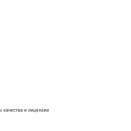
аем
Собственный склад,
постоянное наличие
ьно
комплектующих и
запчастей,
ое
профессиональные
ие с
сервисные бригады!
ным
жбы!
 качества и лицензии