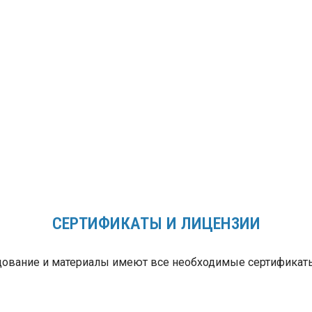
фис до чистой
Мы возьмем на себя
Мы подбир
ы из Вашего
все заботы, учтем
только
рана — мы
ваши требования и
действител
аксимально
сделаем все
нужное,
ательны к Вам!
максимально
экономичн
оперативно!
оборудован
максималь
сроком слу
СЕРТИФИКАТЫ И ЛИЦЕНЗИИ
ование и материалы имеют все необходимые сертификаты