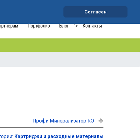
+7 (991) 459-10-34
waterson-s@ya.ru
Согласен
артнерам
Портфолио
Блог
">
Контакты
Профи Минерализатор RO
гории:
Картриджи и расходные материалы