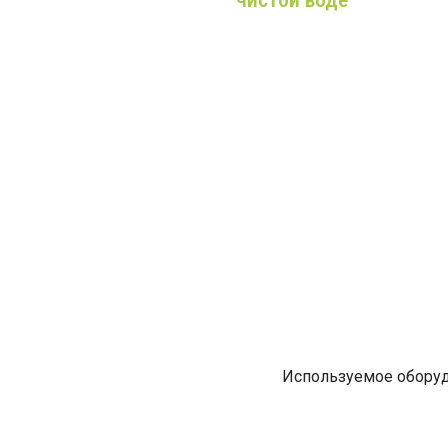
наш о
вод
Более 9 лет опыта,
к
только
м
качественное
вним
оборудование и
профессиональные
монтажники!
Используемое оборуд