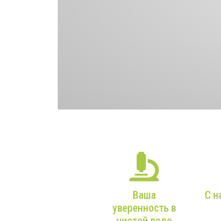
Ваша
С н
уверенность в
От В
чистой воде