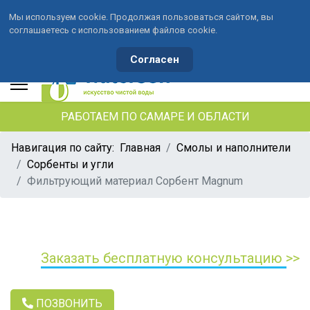
Мы используем cookie. Продолжая пользоваться сайтом, вы
соглашаетесь с использованием файлов cookie.
+7 (846) 33-490-33
+7 (991) 459-10-34
waterson-s@ya.ru
Согласен
РАБОТАЕМ ПО САМАРЕ И ОБЛАСТИ
Навигация по сайту:
Главная
Смолы и наполнители
Сорбенты и угли
Фильтрующий материал Сорбент Magnum
Заказать бесплатную консультацию >>
ПОЗВОНИТЬ