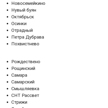
Новосемейкино
Нувый буян
Октябрьск
Осинки
Отрадный
Петра Дубрава
Похвистнево
Рождествено
Рощинский
Самара
Самарский
Смышляевка
СНТ Рассвет
Стрижи