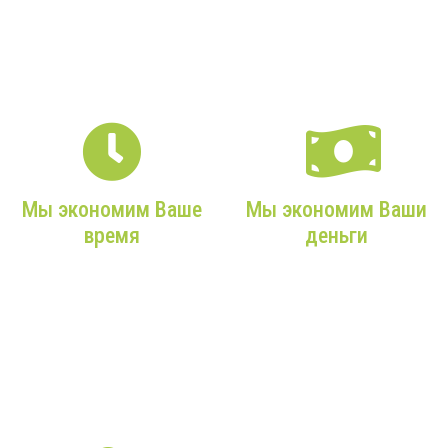
максимально
оборудование и
внимательны к Вам!
профессиональные
монтажники!
Мы экономим Ваше
Мы экономим Ваши
время
деньги
Мы возьмем на себя все
Мы подбираем только
заботы, учтем ваши
действительно нужное,
требования и сделаем
экономичное
все максимально
оборудование с
оперативно!
максимальным сроком
службы!