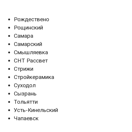
Рождествено
Рощинский
Самара
Самарский
Смышляевка
СНТ Рассвет
Стрижи
Стройкерамика
Суходол
Сызрань
Тольятти
Усть-Кинельский
Чапаевск