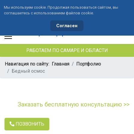
Мы используем cookie. Продолжая пользоваться сайтом, вы
соглашаетесь с использованием файлов cookie.
+7 (846) 33-490-33
+7 (991) 459-10-34
waterson-s@ya.ru
Согласен
РАБОТАЕМ ПО САМАРЕ И ОБЛАСТИ
Навигация по сайту:
Главная
Портфолио
Бедный осмос
Заказать бесплатную консультацию >>
ПОЗВОНИТЬ