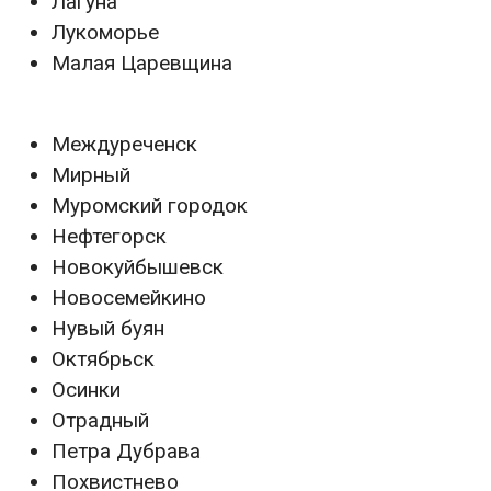
Лагуна
Лукоморье
Малая Царевщина
Междуреченск
Мирный
Муромский городок
Нефтегорск
Новокуйбышевск
Новосемейкино
Нувый буян
Октябрьск
Осинки
Отрадный
Петра Дубрава
Похвистнево