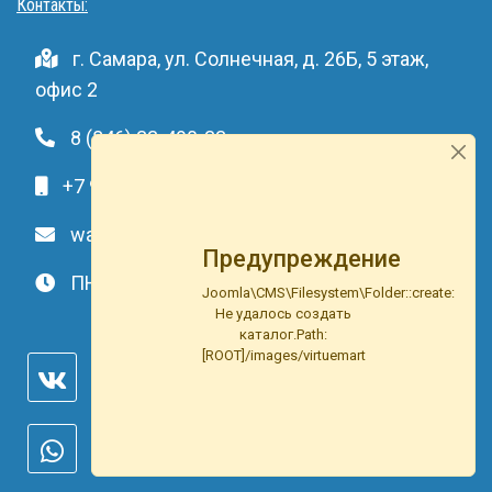
Контакты:
г. Самара, ул. Солнечная, д. 26Б, 5 этаж,
офис 2
8 (846) 33-490-33
+7 991-459-10-34
waterson-s@ya.ru
Предупреждение
ПН-ВС: c 9.00 до 20.00
Joomla\CMS\Filesystem\Folder::create:
Не удалось создать
каталог.Path:
[ROOT]/images/virtuemart