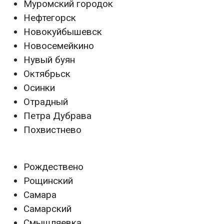
Муромский городок
Нефтегорск
Новокуйбышевск
Новосемейкино
Нувый буян
Октябрьск
Осинки
Отрадный
Петра Дубрава
Похвистнево
Рождествено
Рощинский
Самара
Самарский
Смышляевка