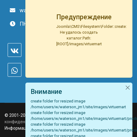
waterson-s@ya.ru
Предупреждение
ПН-ВС: c 9.00 до 20.00
Joomla\CMS\Filesystem\Folder::create:
Не удалось создать
каталог.Path:
[ROOT]/images/virtuemart
Внимание
create folder for resized image
/home/users/w/waterson_jm1/site/images/virtuemart
create folder for resized image
© 2001-2026 Компания "Ватерсон" |
Политика
/home/users/w/waterson_jm1/site/images/virtuemart/prod
конфиденциальности
|
Пользовательское соглашение
|
create folder for resized image
Информация на сайте не является публичной офертой
/home/users/w/waterson_jm1/site/images/virtuemart/produ
create folder for resized image