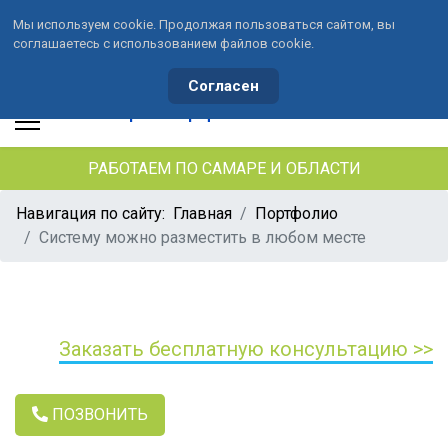
Мы используем cookie. Продолжая пользоваться сайтом, вы
соглашаетесь с использованием файлов cookie.
+7 (846) 33-490-33
+7 (991) 459-10-34
waterson-s@ya.ru
Согласен
РАБОТАЕМ ПО САМАРЕ И ОБЛАСТИ
Навигация по сайту:
Главная
Портфолио
Систему можно разместить в любом месте
Заказать бесплатную консультацию >>
ПОЗВОНИТЬ