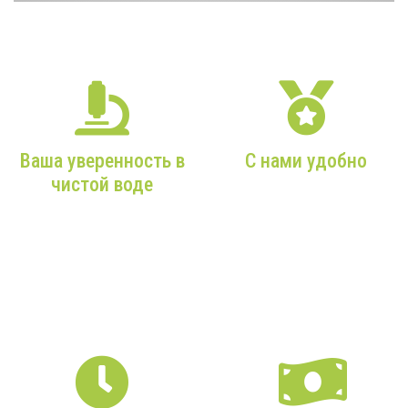
НАШИ ПРЕИМУЩЕСТВА
Ваша уверенность в
С нами удобно
чистой воде
От Вашего звонка в наш
офис до чистой воды из
Более 9 лет опыта,
Вашего крана — мы
только качественное
максимально
оборудование и
внимательны к Вам!
профессиональные
монтажники!