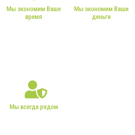
Мы экономим Ваше
Мы экономим Ваши
время
деньги
Мы возьмем на себя все
Мы подбираем только
заботы, учтем ваши
действительно нужное,
требования и сделаем
экономичное
все максимально
оборудование с
оперативно!
максимальным сроком
службы!
Мы всегда рядом
Собственный склад,
постоянное наличие
комплектующих и