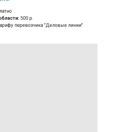
латно
области:
500 р.
арифу перевозчика "Деловые линии"