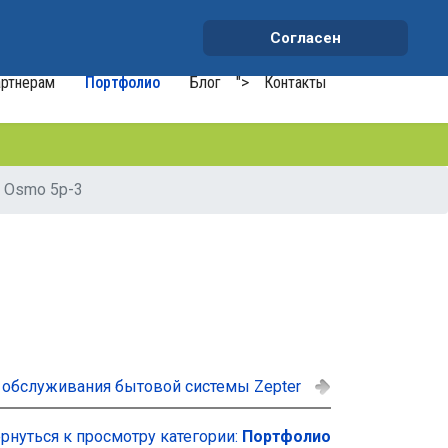
+7 (991) 459-10-34
waterson-s@ya.ru
Согласен
ртнерам
Портфолио
Блог
">
Контакты
 Osmo 5p-3
о обслуживания бытовой системы Zepter
рнуться к просмотру категории:
Портфолио