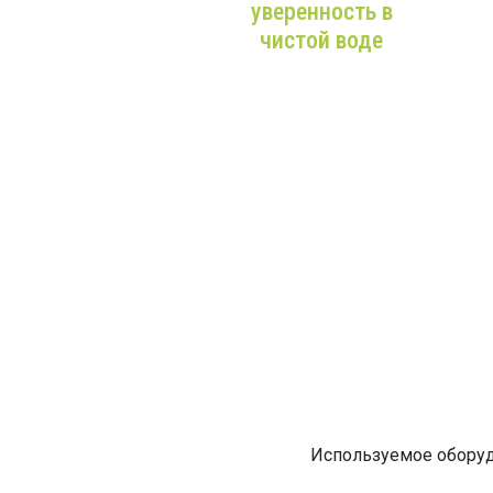
уверенность в
От В
чистой воде
наш о
вод
Более 9 лет опыта,
к
только
м
качественное
вним
оборудование и
профессиональные
монтажники!
Используемое оборуд