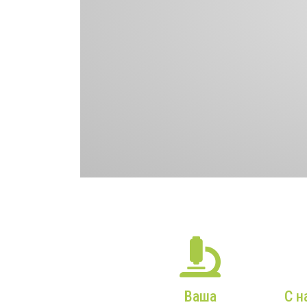
Ваша
С н