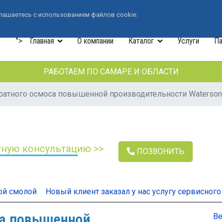
+7 (846) 33-490-33
лашаетесь с использованием файлов cookie.
">
Главная
О компании
Каталог
Услуги
Па
РАБОТАЕМ ПО САМАРЕ И ОБЛАСТИ
ратного осмоса повышенной производительности Waterson
тную консультацию >>
ПОЗВОНИТЬ
ой смолой
Новый клиент заказал у нас услугу сервисног
са повышенной
Ве