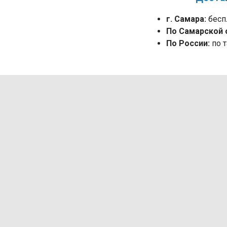
г. Самара:
бесп
По Самарской 
По России:
по т