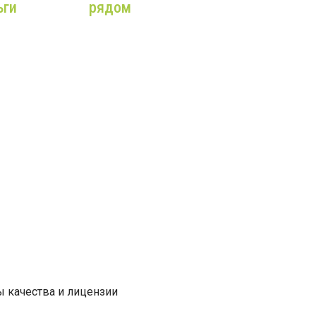
ьги
рядом
аем
Собственный склад,
постоянное наличие
ьно
комплектующих и
запчастей,
ое
профессиональные
ие с
сервисные бригады!
ным
жбы!
 качества и лицензии