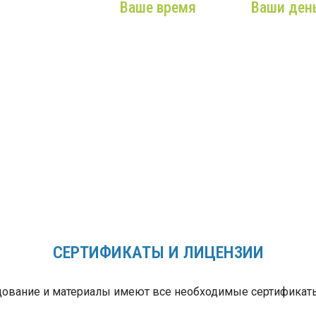
Ваше время
Ваши ден
ашего звонка в
фис до чистой
Мы возьмем на себя
Мы подбир
ы из Вашего
все заботы, учтем
только
рана — мы
ваши требования и
действител
аксимально
сделаем все
нужное,
ательны к Вам!
максимально
экономичн
оперативно!
оборудован
максималь
сроком слу
СЕРТИФИКАТЫ И ЛИЦЕНЗИИ
ование и материалы имеют все необходимые сертификаты