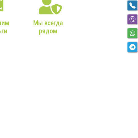
мим
Мы всегда
ьги
рядом
аем
Собственный склад,
постоянное наличие
ьно
комплектующих и
запчастей,
ое
профессиональные
ие с
сервисные бригады!
ным
жбы!