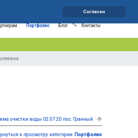
+7 (991) 459-10-34
waterson-s@ya.ru
Согласен
ртнерам
Портфолио
Блог
">
Контакты
ышляевка
ема очистки воды 02.07.20 пос. Гранный
рнуться к просмотру категории:
Портфолио