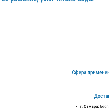
Сфера применен
Доста
г. Самара:
бесп