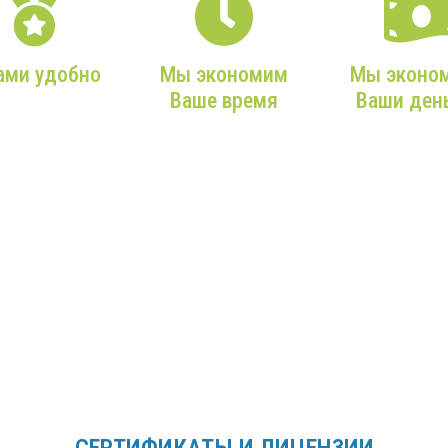
ами удобно
Мы экономим
Мы эконо
Ваше время
Ваши ден
ашего звонка в
фис до чистой
Мы возьмем на себя
Мы подбир
ы из Вашего
все заботы, учтем
только
рана — мы
ваши требования и
действител
аксимально
сделаем все
нужное,
ательны к Вам!
максимально
экономичн
оперативно!
оборудован
максималь
сроком слу
СЕРТИФИКАТЫ И ЛИЦЕНЗИИ