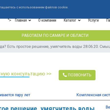
+7 (846) 33-490-33
лашаетесь с использованием файлов cookie.
">
Главная
О компании
Каталог
Услуги
Па
РАБОТАЕМ ПО САМАРЕ И ОБЛАСТИ
да? Есть простое решение, умягчитель воды 28.06.20. См
тную консультацию >>
ПОЗВОНИТЬ
ивается пару лет
Комплексная сист
тое решение, умягчитель воды
Ве