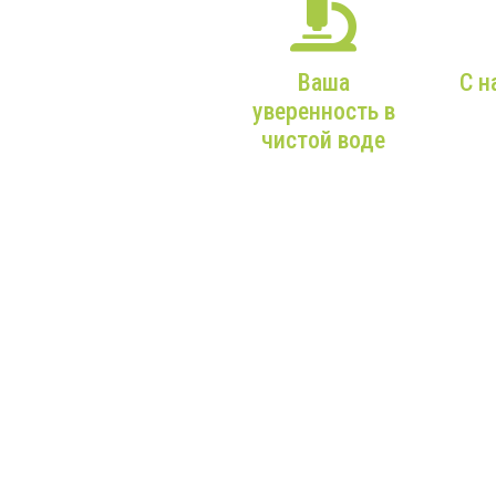
Ваша
С н
уверенность в
От В
чистой воде
наш о
вод
Более 9 лет опыта,
к
только
м
качественное
вним
оборудование и
профессиональные
монтажники!