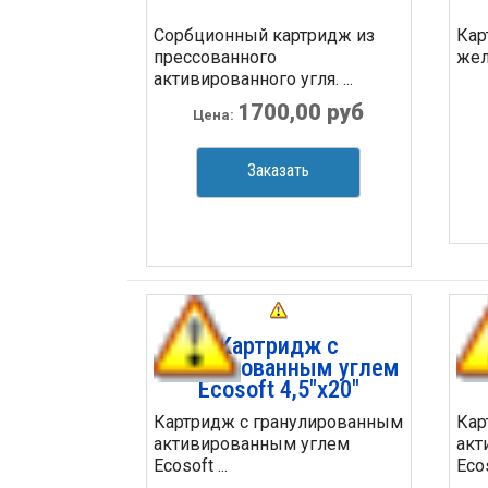
Сорбционный картридж из
Кар
прессованного
жел
активированного угля. ...
1700,00 руб
Цена:
Заказать
Картридж с
активированным углем
ак
Ecosoft 4,5"х20"
Картридж с гранулированным
Кар
активированным углем
акт
Ecosoft ...
Ecos