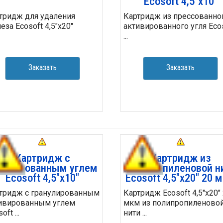
Ecosoft 4,5"х10"
тридж для удаления
Картридж из прессованно
еза Ecosoft 4,5"х20"
активированного угля Eco
...
Заказать
Заказать
Картридж с
Картридж из
тивированным углем
полипропиленовой н
Ecosoft 4,5"х10"
Ecosoft 4,5"x20" 20 
тридж с гранулированным
Картридж Ecosoft 4,5"x20"
ивированным углем
мкм из полипропиленово
oft ...
нити ...