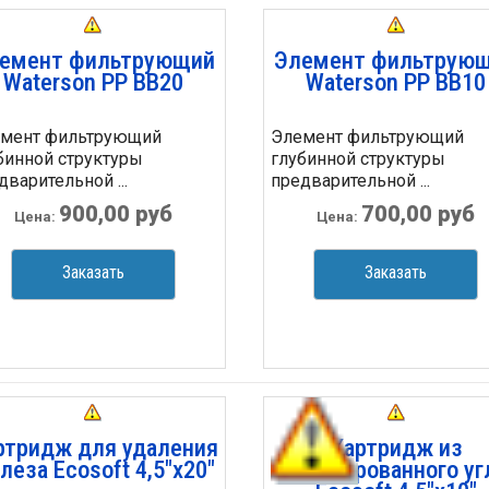
емент фильтрующий
Элемент фильтрую
Waterson PP BB20
Waterson PP BB10
мент фильтрующий
Элемент фильтрующий
бинной структуры
глубинной структуры
дварительной ...
предварительной ...
900,00 руб
700,00 руб
Цена:
Цена:
Заказать
Заказать
ртридж для удаления
Картридж из
леза Ecosoft 4,5"х20"
активированного уг