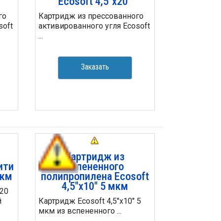
Ecosoft 4,5"х20"
го
Картридж из прессованного
soft
активированного угля Ecosoft
...
Заказать
Картридж из
ити
вспененного
мкм
полипропилена Ecosoft
4,5"x10" 5 мкм
 20
й
Картридж Ecosoft 4,5"x10" 5
мкм из вспененного ...