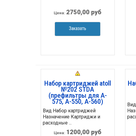
2750,00 руб
Цена:
Заказать
Набор картриджей atoll
На
№202 STDA
(префильтры для A-
575, A-550, A-560)
Вид
Вид Набор картриджей
Наз
Назначение Картриджи и
расх
расходные ...
1200,00 руб
Цена: