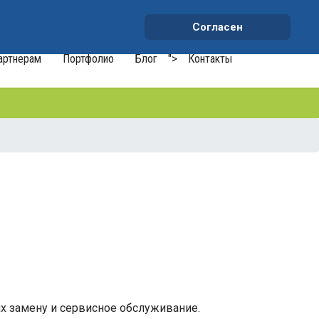
+7 (991) 459-10-34
waterson-s@ya.ru
Согласен
артнерам
Портфолио
Блог
">
Контакты
их замену и сервисное обслуживание.